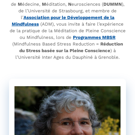
de
M
édecine,
M
éditation,
N
eurosciences (
DUMMN
),
de l’Université de Strasbourg, et membre de
l’
Association pour le Développement de la
Mindfulness
(ADM), vous invite à faire l’expérience
de la pratique de la Méditation de Pleine Conscience
ou Mindfulness, lors de
Programmes MBSR
(Mindfulness Based Stress Reduction =
Réduction
du Stress basée sur la Pleine Conscience
) à
l’Université Inter Ages du Dauphiné à Grenoble.