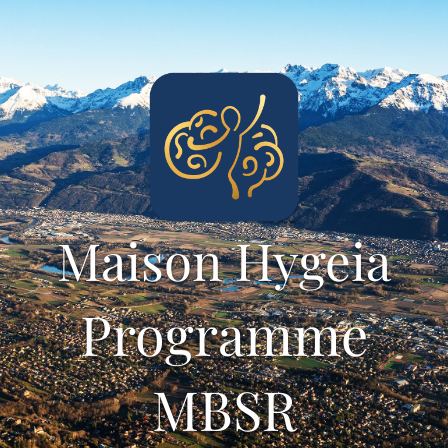
Passer
au
contenu
Maison Hygeia
Programme
MBSR