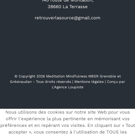
38660 La Terrasse
retrouverlasource@gmail.com
© Copyright
2026 Meditation Mindfulness MBSR Grenoble et
Grésivaudan - Tous droits réservés |
Mentions légales
| Conçu par
L'Agence Loupiote
Nous utilisons des cookies sur notre site Web pour vous
offrir l'expérience la plus pertinente en mémorisant vos
préférences et en repérant vos visites. En cliquant sur « Tout
accepter », vous consentez à l'utilisation de TOUS les