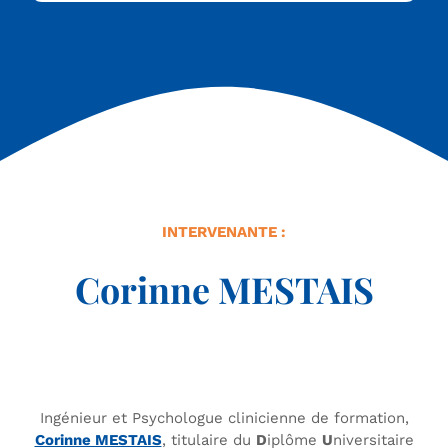
INTERVENANTE :
Corinne MESTAIS
Ingénieur et Psychologue clinicienne de formation,
Corinne MESTAIS
, titulaire du
D
iplôme
U
niversitaire