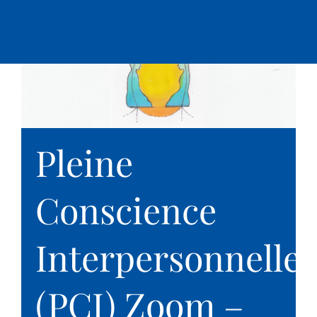
Passer
au
contenu
Pleine
Conscience
Interpersonnelle
(PCI) Zoom –